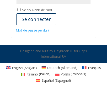
Se souvenir de moi
Se connecter
Mot de passe perdu ?
Designed and built by Daybreak IT for Caps
International BV
English
(
Anglais
)
Deutsch
(
Allemand
)
Français
Italiano
(
Italien
)
Polski
(
Polonais
)
Español
(
Espagnol
)